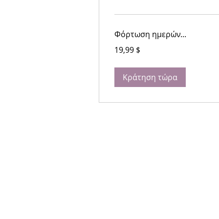
Φόρτωση ημερών...
19,99
19,99 $
δολάρια
ΗΠΑ
Κράτηση τώρα
Ενο